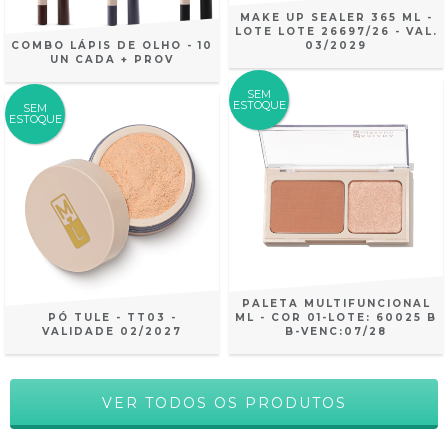
MAKE UP SEALER 365 ML -
LOTE LOTE 26697/26 - VAL.
COMBO LÁPIS DE OLHO - 10
03/2029
UN CADA + PROV
SEM
ESTOQUE
SEM
ESTOQUE
PALETA MULTIFUNCIONAL
PÓ TULE - TT03 -
ML - COR 01-LOTE: 60025 B
VALIDADE 02/2027
B-VENC:07/28
VER TODOS OS PRODUTOS