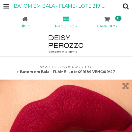
BATOM EM BALA - FLAME- LOTE:219189 VENC:09/27
0
INÍCIO
PRODUTOS
CARRINHO
Início
>
TODOS OS PRODUTOS
>
Batom em Bala - FLAME- Lote:219189 VENC:09/27